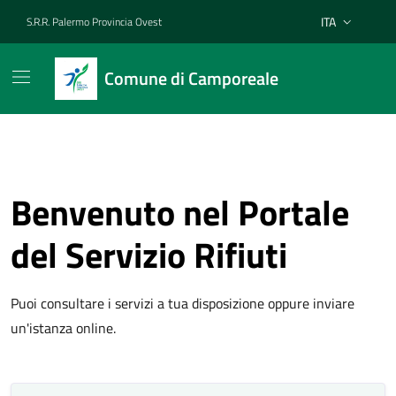
Vai ai contenuti
Vai al footer
ITA
S.R.R. Palermo Provincia Ovest
Lingua attiva:
Comune di Camporeale
Benvenuto nel Portale
del Servizio Rifiuti
Puoi consultare i servizi a tua disposizione oppure inviare
un'istanza online.