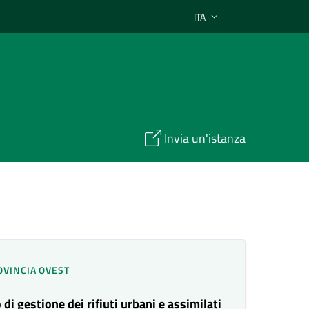
ITA
Lingua attiva:
Invia un'istanza
OVINCIA OVEST
di gestione dei rifiuti urbani e assimilati